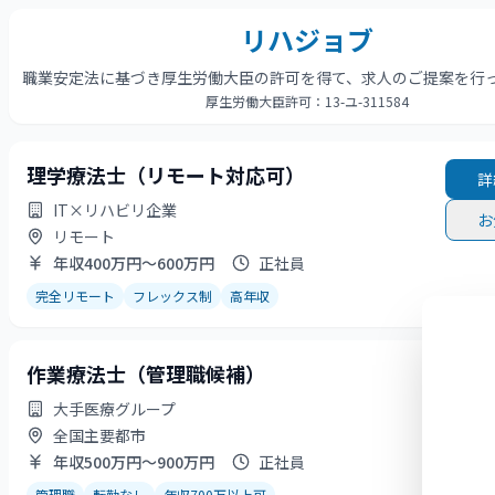
リハジョブ
職業安定法に基づき厚生労働大臣の許可を得て、求人のご提案を行
厚生労働大臣許可：13-ユ-311584
理学療法士（リモート対応可）
詳
IT×リハビリ企業
お
リモート
年収400万円〜600万円
正社員
完全リモート
フレックス制
高年収
作業療法士（管理職候補）
詳
大手医療グループ
お
全国主要都市
年収500万円〜900万円
正社員
管理職
転勤なし
年収700万以上可