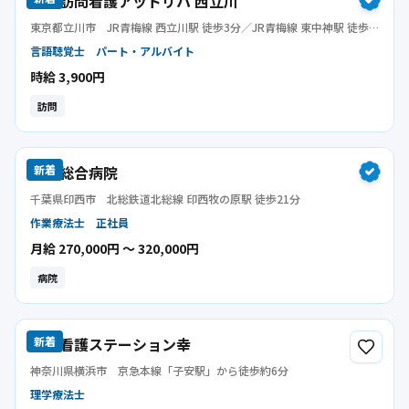
指定訪問看護アットリハ 西立川
東京都立川市
JR青梅線 西立川駅 徒歩3分／JR青梅線 東中神駅 徒歩
15分
言語聴覚士
パート・アルバイト
時給 3,900円
訪問
印西総合病院
新着
千葉県印西市
北総鉄道北総線 印西牧の原駅 徒歩21分
作業療法士
正社員
月給 270,000円 〜 320,000円
病院
訪問看護ステーション幸
新着
神奈川県横浜市
京急本線「子安駅」から徒歩約6分
理学療法士