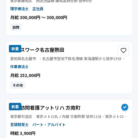
東京都練馬区
西武池袋線 練馬高野台駅 徒歩6分
理学療法士
正社員
月給 300,000円 〜 300,000円
訪問
リハスワーク名古屋熱田
新着
愛知県名古屋市
- 名古屋市営地下鉄名港線 東海通駅から徒歩15分 名
古屋市営地下鉄名城線 伝馬町駅から徒歩19分 名鉄常滑線 豊田本町駅
作業療法士
から徒歩23分
月給 252,000円
その他
指定訪問看護アットリハ 方南町
新着
東京都杉並区
東京メトロ丸ノ内線 方南町駅 徒歩11分／東京メトロ丸
ノ内線 東高円寺駅 徒歩14分
言語聴覚士
パート・アルバイト
時給 3,900円