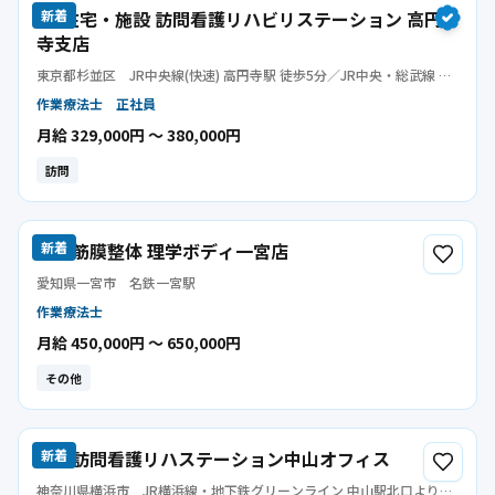
LE 在宅・施設 訪問看護リハビリステーション 高円
新着
寺支店
東京都杉並区
JR中央線(快速) 高円寺駅 徒歩5分／JR中央・総武線 高
円寺駅 徒歩5分／東京メトロ丸ノ内線 新高円寺駅 徒歩10分
作業療法士
正社員
月給 329,000円 〜 380,000円
訪問
青山筋膜整体 理学ボディ一宮店
新着
愛知県一宮市
名鉄一宮駅
作業療法士
月給 450,000円 〜 650,000円
その他
元気訪問看護リハステーション中山オフィス
新着
神奈川県横浜市
JR横浜線・地下鉄グリーンライン 中山駅北口より徒