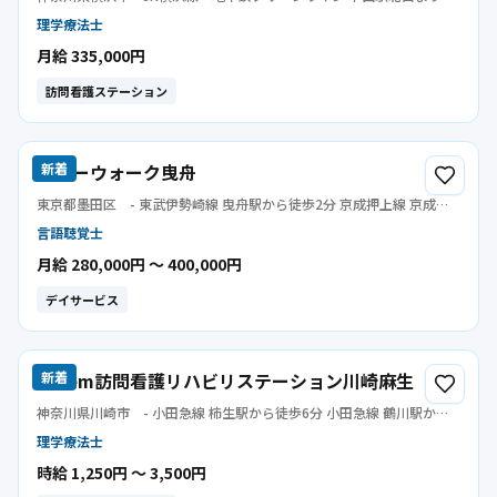
歩2分
理学療法士
月給 335,000円
訪問看護ステーション
エバーウォーク曳舟
新着
東京都墨田区
- 東武伊勢崎線 曳舟駅から徒歩2分 京成押上線 京成曳
舟駅から徒歩8分
言語聴覚士
月給 280,000円 〜 400,000円
デイサービス
Luxem訪問看護リハビリステーション川崎麻生
新着
神奈川県川崎市
- 小田急線 柿生駅から徒歩6分 小田急線 鶴川駅から
徒歩18分 小田急多摩線 五月台駅から徒歩28分
理学療法士
時給 1,250円 〜 3,500円