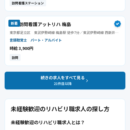
訪問看護ステーション
指定訪問看護アットリハ 梅島
新着
東京都足立区
東武伊勢崎線 梅島駅 徒歩7分／東武伊勢崎線 西新井駅
徒歩15分／東武大師線 西新井駅 徒歩15分
言語聴覚士
パート・アルバイト
時給 3,900円
訪問
続きの求人をすべて見る
21
件目以降
未経験歓迎のリハビリ職求人の探し方
未経験歓迎のリハビリ職求人とは？