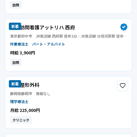
訪問
指定訪問看護アットリハ 西府
新着
東京都府中市
JR南武線 西府駅 徒歩2分／JR南武線 分倍河原駅 徒歩
16分／京王線 分倍河原駅 徒歩16分
作業療法士
パート・アルバイト
時給 3,900円
訪問
山梨整形外科
新着
静岡県静岡市
情報なし
理学療法士
月給 225,000円
クリニック