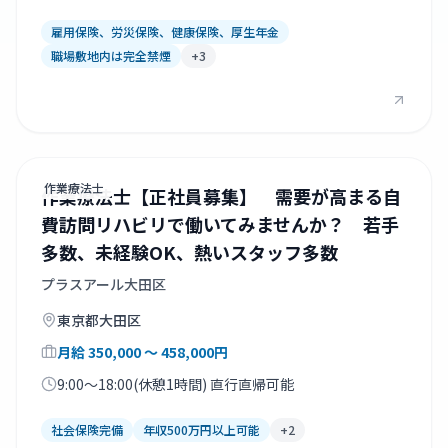
雇用保険、労災保険、健康保険、厚生年金
職場敷地内は完全禁煙
+
3
作業療法士
作業療法士【正社員募集】 需要が高まる自
費訪問リハビリで働いてみませんか？ 若手
多数、未経験OK、熱いスタッフ多数
プラスアール大田区
東京都
大田区
月給
350,000
〜 458,000
円
9:00～18:00(休憩1時間) 直行直帰可能
社会保険完備
年収500万円以上可能
+
2