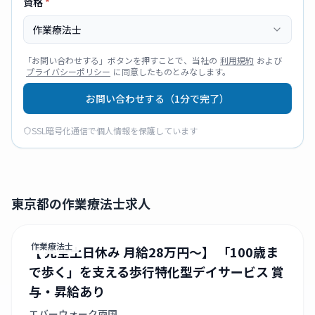
資格
*
作業療法士
「
お問い合わせする
」ボタンを押すことで、当社の
利用規約
および
プライバシーポリシー
に同意したものとみなします。
お問い合わせする（1分で完了）
SSL暗号化通信で個人情報を保護しています
東京都の作業療法士求人
作業療法士
【 完全土日休み 月給28万円～】 「100歳ま
で歩く」を支える歩行特化型デイサービス 賞
与・昇給あり
エバーウォーク両国