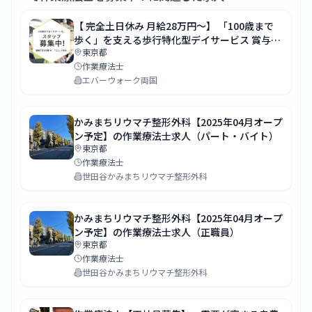
【 完全土日休み 月給28万円～】 「100歳まで
歩く」を支える歩行特化型デイサービス 賞与・
東京都
昇給あり
作業療法士
エバーウォーク両国
かみまちリウマチ整形外科【2025年04月オープ
ン予定】の作業療法士求人（パート・バイト）
東京都
作業療法士
世田谷かみまちリウマチ整形外科
かみまちリウマチ整形外科【2025年04月オープ
ン予定】の作業療法士求人（正職員）
東京都
作業療法士
世田谷かみまちリウマチ整形外科