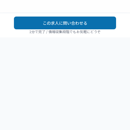
この求人に問い合わせる
1分で完了 / 情報収集段階でもお気軽にどうぞ
REHAJOB
リハビリ職の転職を、
静かに確かに進める。
PT・OT・ST経験者が運営する、リハビリ職のための求人プ
ラットフォーム。 信頼できる求人情報を、比較しやすい形で