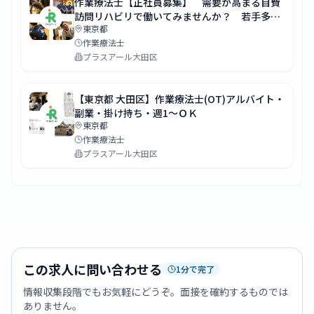
作業療法士【正社員募集】 需要が高まる自費
訪問リハビリで働いてみませんか？ 若手多
東京都
数、未経験OK、熱いスタッフ多数
作業療法士
プラスアール大田区
【東京都 大田区】作業療法士(OT)アルバイト・
副業・掛け持ち・週1～ＯＫ
東京都
作業療法士
プラスアール大田区
この求人に問い合わせる
1分で完了
情報収集段階でもお気軽にどうぞ。面接を確約するものでは
ありません。