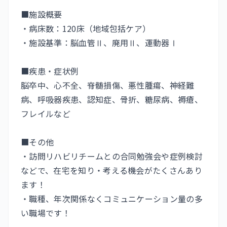
■施設概要
・病床数：120床（地域包括ケア）
・施設基準：脳血管Ⅱ、廃用Ⅱ、運動器Ⅰ
■疾患・症状例
脳卒中、心不全、脊髄損傷、悪性腫瘍、神経難
病、呼吸器疾患、認知症、骨折、糖尿病、褥瘡、
フレイルなど
■その他
・訪問リハビリチームとの合同勉強会や症例検討
などで、在宅を知り・考える機会がたくさんあり
ます！
・職種、年次関係なくコミュニケーション量の多
い職場です！