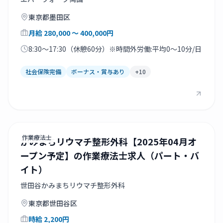
東京都
墨田区
月給
280,000
〜 400,000
円
8:30～17:30（休憩60分）※時間外労働:平均0～10分/日
社会保険完備
ボーナス・賞与あり
+
10
作業療法士
かみまちリウマチ整形外科【2025年04月オ
ープン予定】の作業療法士求人（パート・バ
イト）
世田谷かみまちリウマチ整形外科
東京都
世田谷区
時給
2,200
円