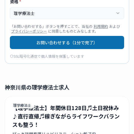
資格
*
理学療法士
「
お問い合わせする
」ボタンを押すことで、当社の
利用規約
および
プライバシーポリシー
に同意したものとみなします。
お問い合わせする（1分で完了）
SSL暗号化通信で個人情報を保護しています
神奈川県の理学療法士求人
理学療法士
【理学療法士】年間休日128日♬土日祝休み
♪直行直帰♬稼ぎながらライフワークバラン
スも整う！