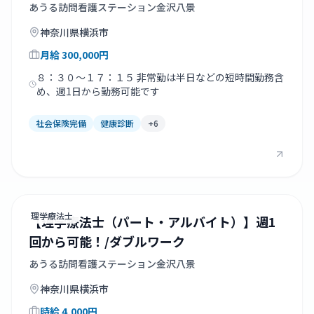
あうる訪問看護ステーション金沢八景
神奈川県
横浜市
月給
300,000
円
８：３０～１７：１５ 非常勤は半日などの短時間勤務含
め、週1日から勤務可能です
社会保険完備
健康診断
+
6
理学療法士
【理学療法士（パート・アルバイト）】週1
回から可能！/ダブルワーク
あうる訪問看護ステーション金沢八景
神奈川県
横浜市
時給
4,000
円