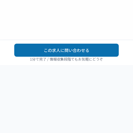
この求人に問い合わせる
1分で完了 / 情報収集段階でもお気軽にどうぞ
REHAJOB
リハビリ職の転職を、
静かに確かに進める。