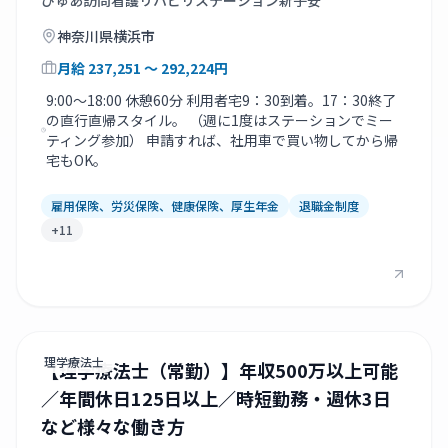
ぴゅあ訪問看護リハビリステーション新子安
神奈川県
横浜市
月給
237,251
〜 292,224
円
9:00～18:00 休憩60分 利用者宅9：30到着。17：30終了
の直行直帰スタイル。 （週に1度はステーションでミー
ティング参加） 申請すれば、社用車で買い物してから帰
宅もOK。
雇用保険、労災保険、健康保険、厚生年金
退職金制度
+
11
理学療法士
【理学療法士（常勤）】年収500万以上可能
／年間休日125日以上／時短勤務・週休3日
など様々な働き方