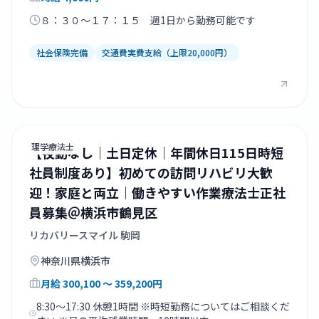
８：３０～１７：１５ 週1日から勤務可能です
社会保険完備
交通費実費支給（上限20,000円）
理学療法士
【夜勤なし｜土日定休｜年間休日115日時短
社員制度あり】初めての訪問リハビリ大歓
迎！家庭と両立｜働きやすい作業療法士正社
員募集＠横浜市鶴見区
リカバリースマイル 駒岡
神奈川県
横浜市
月給
300,100
〜 359,200
円
8:30～17:30 休憩1時間 ※時短勤務についてはご相談くだ