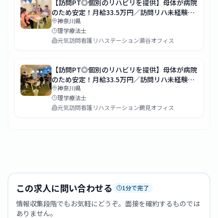
【訪問PT◎個別のリハビリを提供】母体が病院
のため安定！月給33.5万円／訪問リハ未経験の
神奈川県
スタッフが8割＆サポート充実！
理学療法士
元気訪問看護リハステーション瀬谷オフィス
【訪問PT◎個別のリハビリを提供】母体が病院
のため安定！月給33.5万円／訪問リハ未経験の
神奈川県
スタッフが8割＆サポート充実！
理学療法士
元気訪問看護リハステーション鶴見オフィス
この求人に問い合わせる
1分で完了
情報収集段階でもお気軽にどうぞ。面接を確約するものでは
ありません。