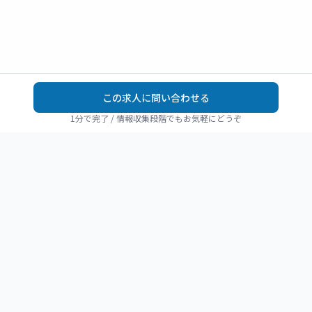
この求人に問い合わせる
1分で完了 / 情報収集段階でもお気軽にどうぞ
REHAJOB
リハビリ職の転職を、
静かに確かに進める。