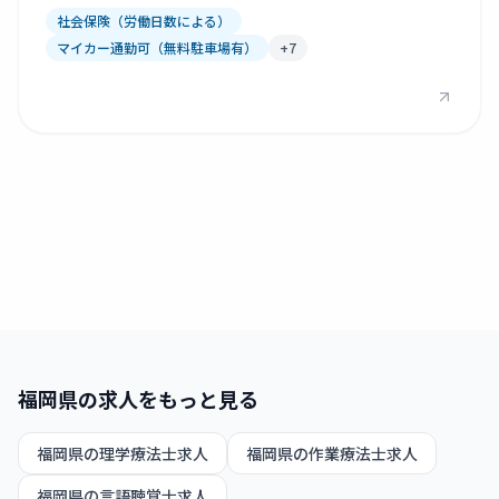
社会保険（労働日数による）
マイカー通勤可（無料駐車場有）
+
7
福岡県
の求人をもっと見る
福岡県
の
理学療法士
求人
福岡県
の
作業療法士
求人
福岡県
の
言語聴覚士
求人