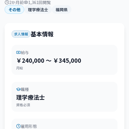
2か月前
1,361
回閲覧
その他
理学療法士
福岡県
1
/
5
基本情報
求人情報
給与
￥240,000 〜 ￥345,000
月給
職種
理学療法士
資格必須
雇用形態