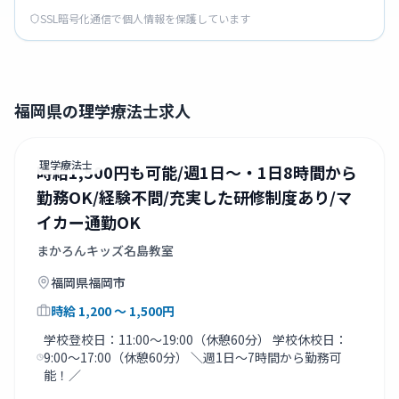
SSL暗号化通信で個人情報を保護しています
福岡県の理学療法士求人
理学療法士
時給1,500円も可能/週1日～・1日8時間から
勤務OK/経験不問/充実した研修制度あり/マ
イカー通勤OK
まかろんキッズ名島教室
福岡県
福岡市
時給
1,200
〜 1,500
円
学校登校日：11:00～19:00（休憩60分） 学校休校日：
9:00～17:00（休憩60分） ＼週1日～7時間から勤務可
能！／