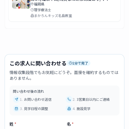
福岡県
ー通勤OK
理学療法士
まかろんキッズ名島教室
この求人に問い合わせる
1分で完了
情報収集段階でもお気軽にどうぞ。面接を確約するものでは
ありません。
問い合わせ後の流れ
1
.
お問い合わせ送信
2
.
3営業日以内にご連絡
3
.
見学日程の調整
4
.
施設見学
姓
*
名
*