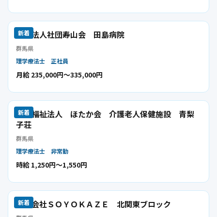
医療法人社団寿山会 田島病院
新着
群馬県
理学療法士
正社員
月給 235,000円〜335,000円
社会福祉法人 ほたか会 介護老人保健施設 青梨
新着
子荘
群馬県
理学療法士
非常勤
時給 1,250円〜1,550円
株式会社ＳＯＹＯＫＡＺＥ 北関東ブロック
新着