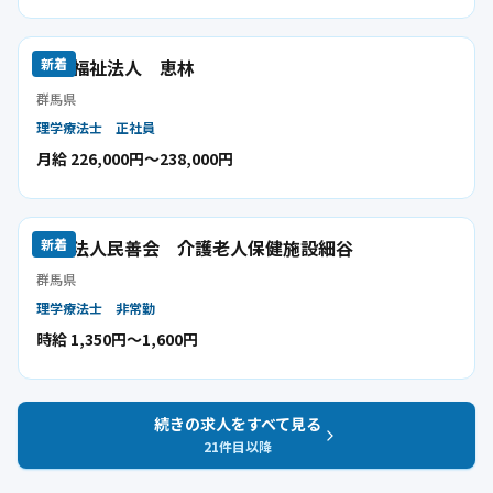
社会福祉法人 恵林
新着
群馬県
理学療法士
正社員
月給 226,000円〜238,000円
医療法人民善会 介護老人保健施設細谷
新着
群馬県
理学療法士
非常勤
時給 1,350円〜1,600円
続きの求人をすべて見る
21
件目以降