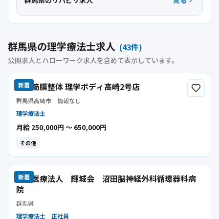
群馬県のリハビリ求人
見る
群馬県の理学療法士求人
(
43
件)
公開求人とハローワーク求人を含めて表示しています。
青山筋膜整体 理学ボディ高崎2号店
新着
群馬県高崎市
情報なし
理学療法士
月給 250,000円 〜 650,000円
その他
社会医療法人 輝城会 沼田脳神経外科循環器科病
新着
院
群馬県
理学療法士
正社員