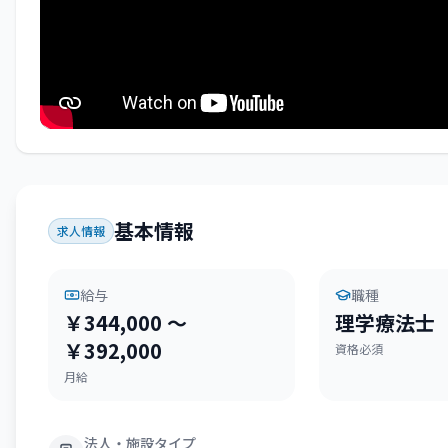
基本情報
求人情報
給与
職種
￥344,000 〜
理学療法士
￥392,000
資格必須
月給
法人・施設タイプ