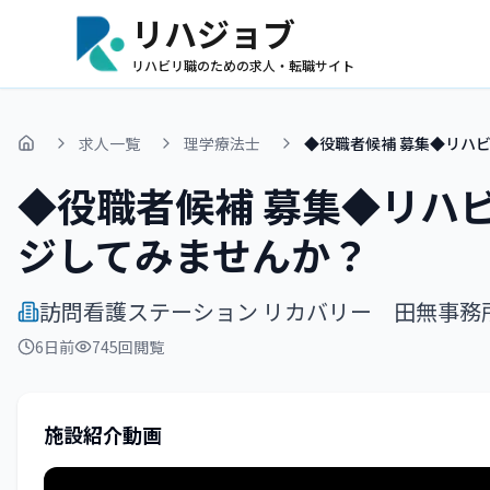
リハジョブ
リハビリ職のための求人・転職サイト
求人一覧
理学療法士
◆役職者候補 募集◆リハ
ホーム
◆役職者候補 募集◆リハ
ジしてみませんか？
訪問看護ステーション リカバリー 田無事務
6日前
745
回閲覧
施設紹介動画