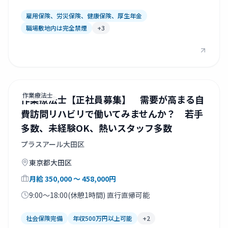
雇用保険、労災保険、健康保険、厚生年金
職場敷地内は完全禁煙
+
3
作業療法士
作業療法士【正社員募集】 需要が高まる自
費訪問リハビリで働いてみませんか？ 若手
多数、未経験OK、熱いスタッフ多数
プラスアール大田区
東京都
大田区
月給
350,000
〜 458,000
円
9:00～18:00(休憩1時間) 直行直帰可能
社会保険完備
年収500万円以上可能
+
2