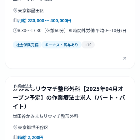
東京都
墨田区
月給
280,000
〜 400,000
円
8:30～17:30（休憩60分）※時間外労働:平均0～10分/日
社会保険完備
ボーナス・賞与あり
+
10
作業療法士
かみまちリウマチ整形外科【2025年04月オ
ープン予定】の作業療法士求人（パート・バ
イト）
世田谷かみまちリウマチ整形外科
東京都
世田谷区
時給
2,200
円