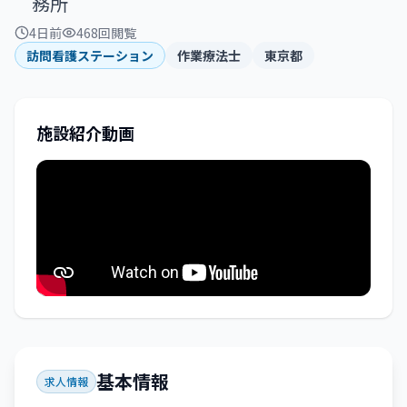
務所
4日前
468
回閲覧
訪問看護ステーション
作業療法士
東京都
1
/
3
施設紹介動画
基本情報
求人情報