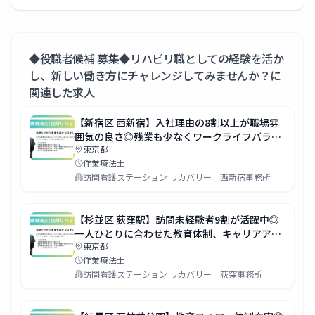
◆役職者候補 募集◆リハビリ職としての経験を活か
し、新しい働き方にチャレンジしてみませんか？
に
関連した求人
【新宿区 西新宿】入社理由の8割以上が職場雰
囲気の良さ◎残業も少なくワークライフバラン
東京都
スの取れた働き方が可能です！
作業療法士
訪問看護ステーション リカバリー 西新宿事務所
【杉並区 荻窪駅】訪問未経験者9割が活躍中◎
一人ひとりに合わせた教育体制、キャリアアッ
東京都
プできる環境を整えています！
作業療法士
訪問看護ステーション リカバリー 荻窪事務所