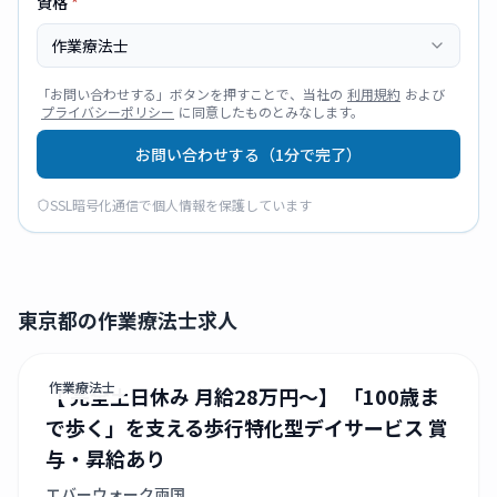
資格
*
作業療法士
「
お問い合わせする
」ボタンを押すことで、当社の
利用規約
および
プライバシーポリシー
に同意したものとみなします。
お問い合わせする（1分で完了）
SSL暗号化通信で個人情報を保護しています
東京都の作業療法士求人
作業療法士
【 完全土日休み 月給28万円～】 「100歳ま
で歩く」を支える歩行特化型デイサービス 賞
与・昇給あり
エバーウォーク両国