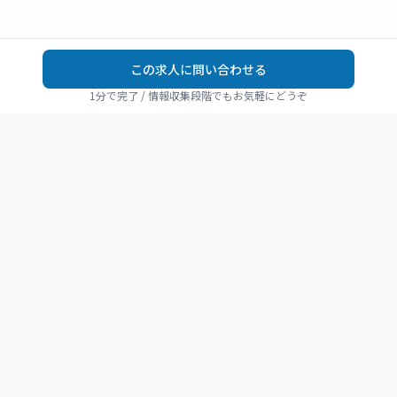
この求人に問い合わせる
1分で完了 / 情報収集段階でもお気軽にどうぞ
REHAJOB
リハビリ職の転職を、
静かに確かに進める。
PT・OT・ST経験者が運営する、リハビリ職のための求人プ
ラットフォーム。 信頼できる求人情報を、比較しやすい形で