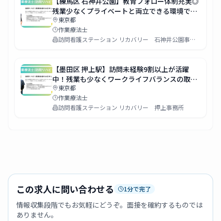
【練馬区 石神井公園】教育フォロー体制充実◎
残業少なくプライベートと両立できる環境で
東京都
す！
作業療法士
訪問看護ステーション リカバリー 石神井公園事務所
【墨田区 押上駅】訪問未経験9割以上が活躍
中！残業も少なくワークライフバランスの取れ
東京都
た働き方が可能です◎
作業療法士
訪問看護ステーション リカバリー 押上事務所
この求人に問い合わせる
1分で完了
情報収集段階でもお気軽にどうぞ。面接を確約するものでは
ありません。